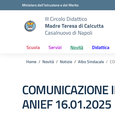
Vai ai contenuti
Vai al menu di navigazione
Vai al footer
Ministero dell'Istruzione e del Merito
III Circolo Didattico
Madre Teresa di Calcutta
Casalnuovo di Napoli
Scuola
Servizi
Novità
Didattica
Home
Novità
Notizie
Albo Sindacale
CO
COMUNICAZIONE I
ANIEF 16.01.2025