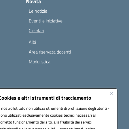
Novità
Le notizie
Eventi e iniziative
Circolari
Albi
Area riservata docenti
Modulistica
i
Cookies e altri strumenti di tracciamento
Il nostro Istituto non utilizza strumenti di profilazione degli utenti -
 (PEC):
naee32300a@pec.istruzione.it
sono utilizzati esclusivamente cookies tecnici necessari al
corretto funzionamento del sito, alla fruibilità dei servizi
istituzionali e alla sua accessibilità – sono utilizzati, inoltre,