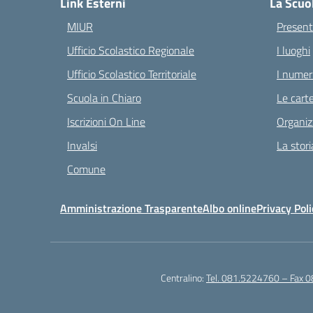
Link Esterni
La Scuo
MIUR
Present
Ufficio Scolastico Regionale
I luoghi
Ufficio Scolastico Territoriale
I numeri
Scuola in Chiaro
Le carte
Iscrizioni On Line
Organiz
Invalsi
La stori
Comune
Amministrazione Trasparente
Albo online
Privacy Poli
Centralino:
Tel. 081.5224760 – Fax 