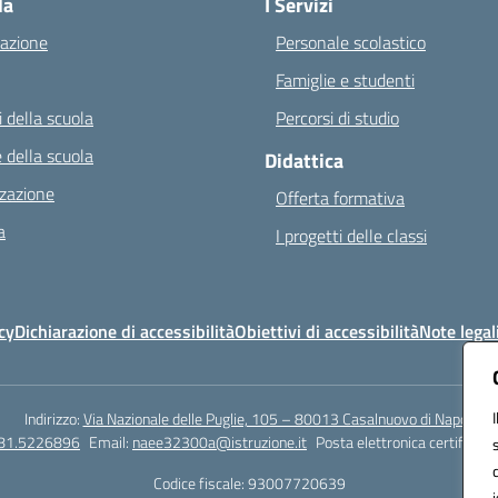
la
I Servizi
azione
Personale scolastico
Famiglie e studenti
 della scuola
Percorsi di studio
 della scuola
Didattica
zazione
Offerta formativa
a
I progetti delle classi
cy
Dichiarazione di accessibilità
Obiettivi di accessibilità
Note legal
Indirizzo:
Via Nazionale delle Puglie, 105 – 80013 Casalnuovo di Napoli
081.5226896
Email:
naee32300a@istruzione.it
Posta elettronica certificata
Codice fiscale: 93007720639