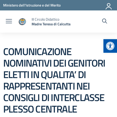
Vai ai contenuti
Vai al menu di navigazione
Vai al footer
Ministero dell'Istruzione e del Merito
III Circolo Didattico
Madre Teresa di Calcutta
Apr
COMUNICAZIONE
NOMINATIVI DEI GENITORI
ELETTI IN QUALITA’ DI
RAPPRESENTANTI NEI
CONSIGLI DI INTERCLASSE
PLESSO CENTRALE