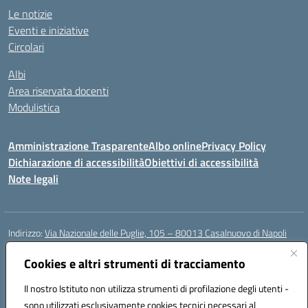
Le notizie
Eventi e iniziative
Circolari
Albi
Area riservata docenti
Modulistica
Amministrazione Trasparente
Albo online
Privacy Policy
Dichiarazione di accessibilità
Obiettivi di accessibilità
Note legali
Indirizzo:
Via Nazionale delle Puglie, 105 – 80013 Casalnuovo di Napoli
Centralino:
Tel. 081.5224760 – Fax 081.5226896
Email:
Cookies e altri strumenti di tracciamento
naee32300a@istruzione.it
Posta elettronica certificata (PEC):
naee32300a@pec.istruzione.it
Il nostro Istituto non utilizza strumenti di profilazione degli utenti -
Codice fiscale: 93007720639
sono utilizzati esclusivamente cookies tecnici necessari al