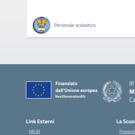
Personale scolastico
II
M
Ca
— 
Link Esterni
La Scuo
MIUR
Present