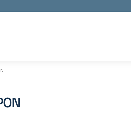
ON
PON