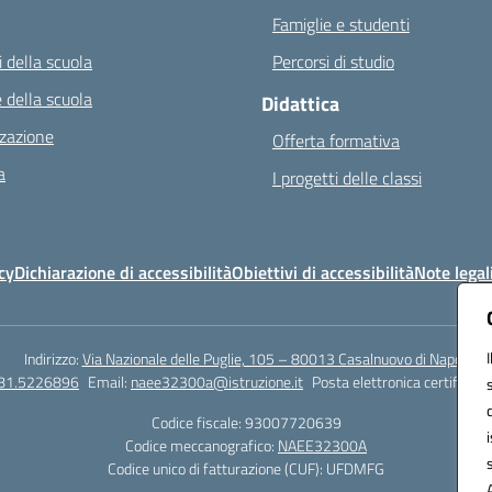
Famiglie e studenti
 della scuola
Percorsi di studio
 della scuola
Didattica
zazione
Offerta formativa
a
I progetti delle classi
cy
Dichiarazione di accessibilità
Obiettivi di accessibilità
Note legal
Indirizzo:
Via Nazionale delle Puglie, 105 – 80013 Casalnuovo di Napoli
081.5226896
Email:
naee32300a@istruzione.it
Posta elettronica certificata
Codice fiscale: 93007720639
Codice meccanografico:
NAEE32300A
Codice unico di fatturazione (CUF): UFDMFG