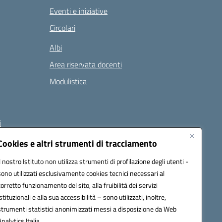
Eventi e iniziative
Circolari
Albi
Area riservata docenti
Modulistica
i
Cookies e altri strumenti di tracciamento
Il nostro Istituto non utilizza strumenti di profilazione degli utenti -
 (PEC):
naee32300a@pec.istruzione.it
sono utilizzati esclusivamente cookies tecnici necessari al
corretto funzionamento del sito, alla fruibilità dei servizi
istituzionali e alla sua accessibilità – sono utilizzati, inoltre,
strumenti statistici anonimizzati messi a disposizione da Web
Analytics Italia.