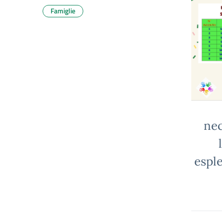
Famiglie
nec
espl