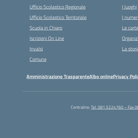
Ufficio Scolastico Regionale
I luoghi
Ufficio Scolastico Territoriale
I numeri
Scuola in Chiaro
Le carte
Iscrizioni On Line
Organiz
Invalsi
La stori
Comune
Amministrazione Trasparente
Albo online
Privacy Poli
Centralino:
Tel. 081.5224760 – Fax 