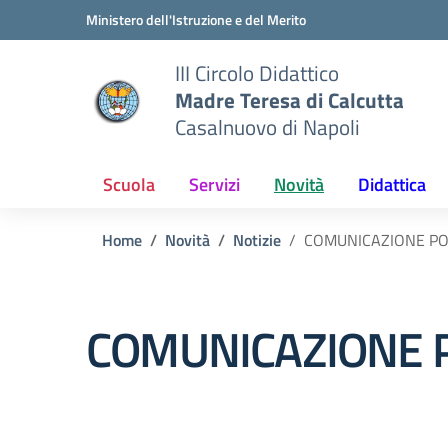
Vai ai contenuti
Vai al menu di navigazione
Vai al footer
Ministero dell'Istruzione e del Merito
III Circolo Didattico
Madre Teresa di Calcutta
Casalnuovo di Napoli
Scuola
Servizi
Novità
Didattica
Home
Novità
Notizie
COMUNICAZIONE P
COMUNICAZIONE 