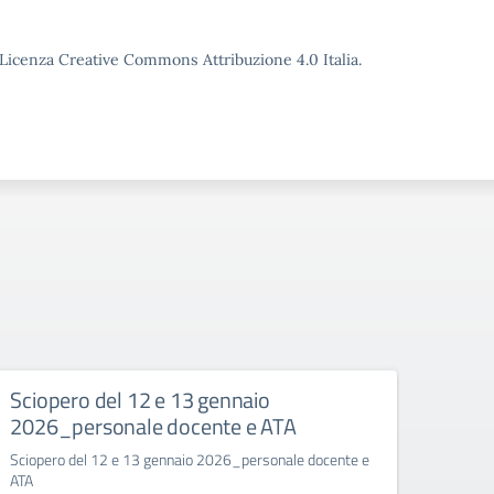
o Licenza Creative Commons Attribuzione 4.0 Italia.
ISCRIZIONI_26.27.pdf.pades
Sciopero del 12 e 13 gennaio
SOSP
2026_personale docente e ATA
NATA
.pdf.pades
SEG
Sciopero del 12 e 13 gennaio 2026_personale docente e
ATA
SOSPEN