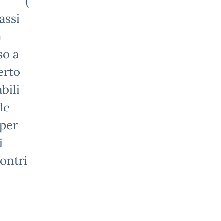
ENA”
(
assi
à
so a
erto
bili
de
 per
i
ontri