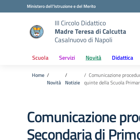
Vai ai contenuti
Vai al menu di navigazione
Vai al footer
Ministero dell'Istruzione e del Merito
III Circolo Didattico
Madre Teresa di Calcutta
Casalnuovo di Napoli
Scuola
Servizi
Novità
Didattica
Home
Comunicazione procedura 
Novità
Notizie
quinte della Scuola Primar
Comunicazione proce
Secondaria di Prim