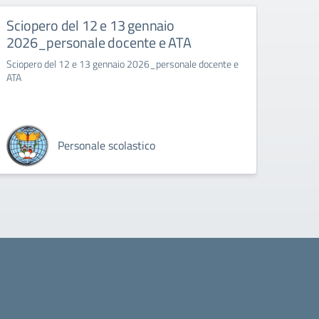
ISCRIZIONI_26.27.pdf.pades
Sciopero del 12 e 13 gennaio
SOSP
2026_personale docente e ATA
NATA
.pdf.pades
SEG
Sciopero del 12 e 13 gennaio 2026_personale docente e
ATA
SOSPEN
NATALI
Personale scolastico