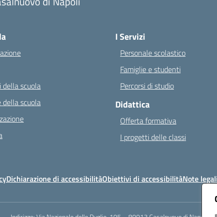
salnuovo di Napoli
Visita la pagina iniziale della scuola
la
I Servizi
azione
Personale scolastico
Famiglie e studenti
 della scuola
Percorsi di studio
 della scuola
Didattica
zazione
Offerta formativa
a
I progetti delle classi
cy
Dichiarazione di accessibilità
Obiettivi di accessibilità
Note legal
Indirizzo:
Via Nazionale delle Puglie, 105 – 80013 Casalnuovo di Napoli