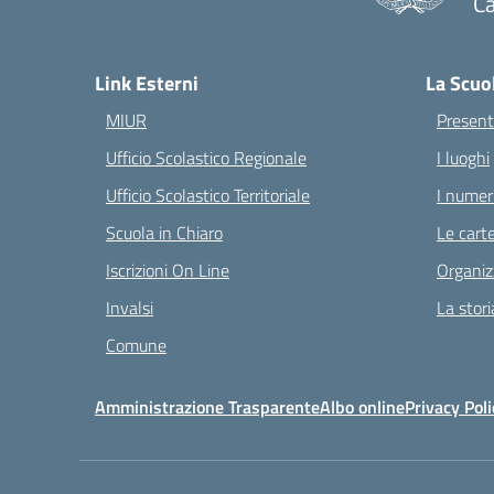
Ca
— 
Link Esterni
La Scuo
MIUR
Present
Ufficio Scolastico Regionale
I luoghi
Ufficio Scolastico Territoriale
I numeri
Scuola in Chiaro
Le carte
Iscrizioni On Line
Organiz
Invalsi
La stori
Comune
Amministrazione Trasparente
Albo online
Privacy Poli