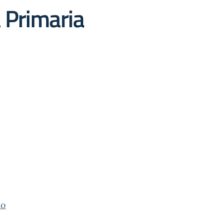
a Primaria
mo