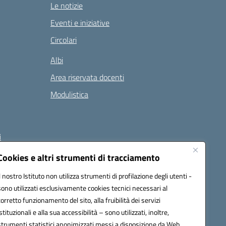
Le notizie
Eventi e iniziative
Circolari
Albi
Area riservata docenti
Modulistica
i
Cookies e altri strumenti di tracciamento
Il nostro Istituto non utilizza strumenti di profilazione degli utenti -
 (PEC):
naee32300a@pec.istruzione.it
sono utilizzati esclusivamente cookies tecnici necessari al
corretto funzionamento del sito, alla fruibilità dei servizi
istituzionali e alla sua accessibilità – sono utilizzati, inoltre,
strumenti statistici anonimizzati messi a disposizione da Web