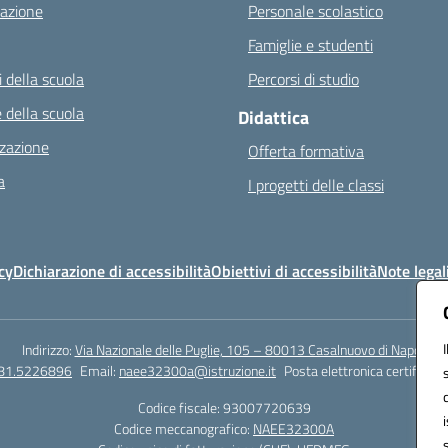
azione
Personale scolastico
Famiglie e studenti
 della scuola
Percorsi di studio
 della scuola
Didattica
zazione
Offerta formativa
a
I progetti delle classi
cy
Dichiarazione di accessibilità
Obiettivi di accessibilità
Note legal
Indirizzo:
Via Nazionale delle Puglie, 105 – 80013 Casalnuovo di Napoli
081.5226896
Email:
naee32300a@istruzione.it
Posta elettronica certificata
Codice fiscale: 93007720639
Codice meccanografico:
NAEE32300A