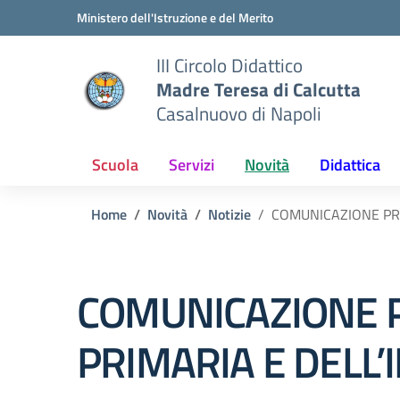
Vai ai contenuti
Vai al menu di navigazione
Vai al footer
Ministero dell'Istruzione e del Merito
III Circolo Didattico
Madre Teresa di Calcutta
Casalnuovo di Napoli
Scuola
Servizi
Novità
Didattica
Home
Novità
Notizie
COMUNICAZIONE PRO
COMUNICAZIONE P
PRIMARIA E DELL’I