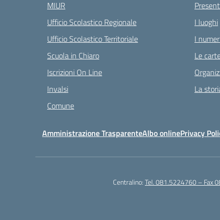
MIUR
Present
Ufficio Scolastico Regionale
I luoghi
Ufficio Scolastico Territoriale
I numeri
Scuola in Chiaro
Le carte
Iscrizioni On Line
Organiz
Invalsi
La stori
Comune
Amministrazione Trasparente
Albo online
Privacy Poli
Centralino:
Tel. 081.5224760 – Fax 