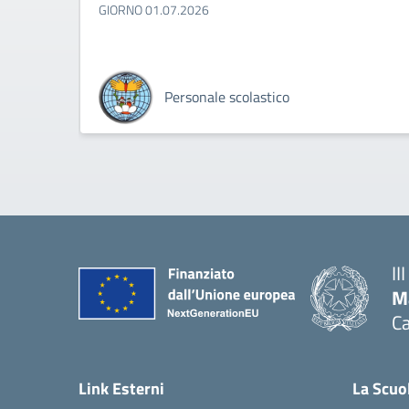
GIORNO 01.07.2026
Personale scolastico
II
M
Ca
— 
Link Esterni
La Scuo