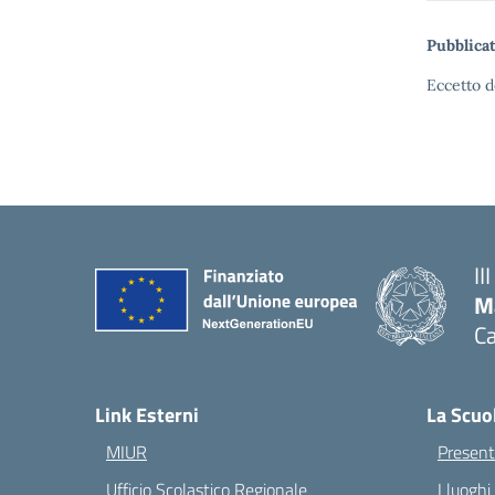
Pubblicat
Eccetto d
II
M
Ca
— 
Link Esterni
La Scuo
MIUR
Present
Ufficio Scolastico Regionale
I luoghi