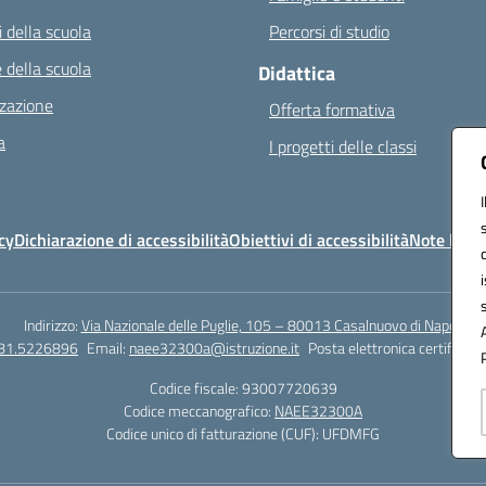
 della scuola
Percorsi di studio
 della scuola
Didattica
zazione
Offerta formativa
a
I progetti delle classi
cy
Dichiarazione di accessibilità
Obiettivi di accessibilità
Note legal
Indirizzo:
Via Nazionale delle Puglie, 105 – 80013 Casalnuovo di Napoli
081.5226896
Email:
naee32300a@istruzione.it
Posta elettronica certificata
Codice fiscale: 93007720639
Codice meccanografico:
NAEE32300A
Codice unico di fatturazione (CUF): UFDMFG