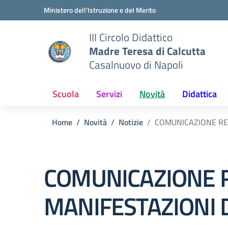
Vai ai contenuti
Vai al menu di navigazione
Vai al footer
Ministero dell'Istruzione e del Merito
III Circolo Didattico
Madre Teresa di Calcutta
Casalnuovo di Napoli
Scuola
Servizi
Novità
Didattica
Home
Novità
Notizie
COMUNICAZIONE REL
COMUNICAZIONE R
MANIFESTAZIONI 