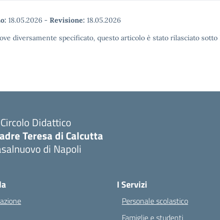
o:
18.05.2026
-
Revisione:
18.05.2026
ove diversamente specificato, questo articolo è stato rilasciato sott
I Circolo Didattico
adre Teresa di Calcutta
salnuovo di Napoli
Visita la pagina iniziale della scuola
la
I Servizi
azione
Personale scolastico
Famiglie e studenti