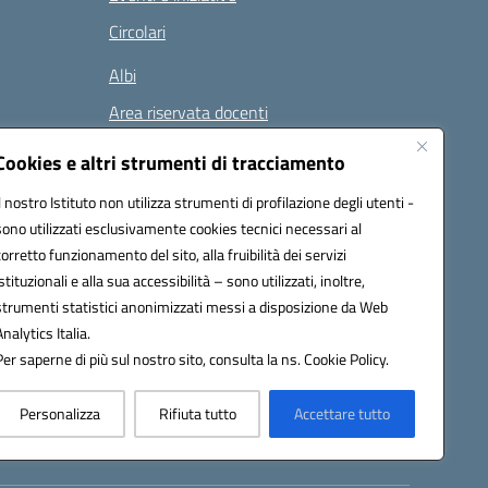
Circolari
Albi
Area riservata docenti
Modulistica
Cookies e altri strumenti di tracciamento
Il nostro Istituto non utilizza strumenti di profilazione degli utenti -
sono utilizzati esclusivamente cookies tecnici necessari al
i
corretto funzionamento del sito, alla fruibilità dei servizi
istituzionali e alla sua accessibilità – sono utilizzati, inoltre,
strumenti statistici anonimizzati messi a disposizione da Web
Analytics Italia.
 (PEC):
naee32300a@pec.istruzione.it
Per saperne di più sul nostro sito, consulta la ns. Cookie Policy.
Personalizza
Rifiuta tutto
Accettare tutto