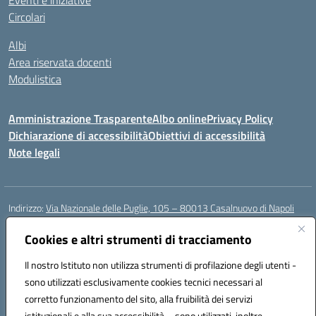
Eventi e iniziative
Circolari
Albi
Area riservata docenti
Modulistica
Amministrazione Trasparente
Albo online
Privacy Policy
Dichiarazione di accessibilità
Obiettivi di accessibilità
Note legali
Indirizzo:
Via Nazionale delle Puglie, 105 – 80013 Casalnuovo di Napoli
Centralino:
Tel. 081.5224760 – Fax 081.5226896
Email:
Cookies e altri strumenti di tracciamento
naee32300a@istruzione.it
Posta elettronica certificata (PEC):
naee32300a@pec.istruzione.it
Il nostro Istituto non utilizza strumenti di profilazione degli utenti -
Codice fiscale: 93007720639
sono utilizzati esclusivamente cookies tecnici necessari al
Codice meccanografico:
NAEE32300A
corretto funzionamento del sito, alla fruibilità dei servizi
Codice unico di fatturazione (CUF): UFDMFG
istituzionali e alla sua accessibilità – sono utilizzati, inoltre,