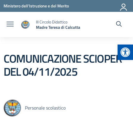
Vai ai contenuti
Vai al menu di navigazione
Vai al footer
Ministero dell'Istruzione e del Merito
III Circolo Didattico
Madre Teresa di Calcutta
Apr
COMUNICAZIONE SCIOPER
DEL 04/11/2025
Personale scolastico