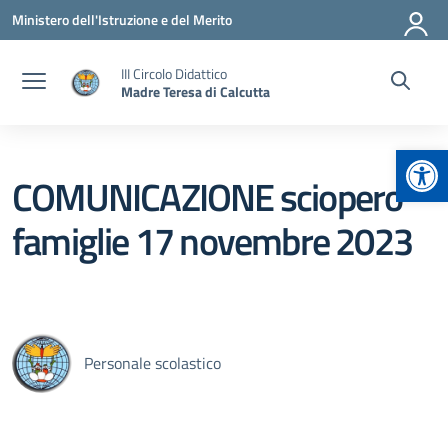
Vai ai contenuti
Vai al menu di navigazione
Vai al footer
Ministero dell'Istruzione e del Merito
III Circolo Didattico
Madre Teresa di Calcutta
Apr
COMUNICAZIONE sciopero
famiglie 17 novembre 2023
Personale scolastico