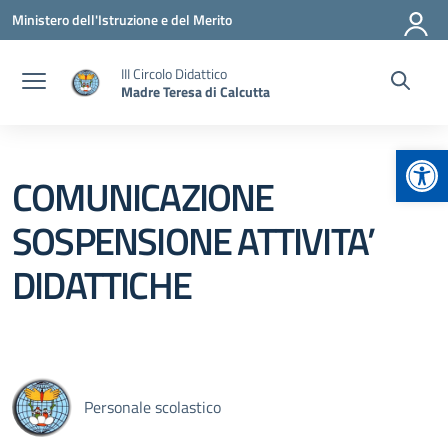
Vai ai contenuti
Vai al menu di navigazione
Vai al footer
Ministero dell'Istruzione e del Merito
III Circolo Didattico
Madre Teresa di Calcutta
Apr
COMUNICAZIONE
SOSPENSIONE ATTIVITA’
DIDATTICHE
Personale scolastico