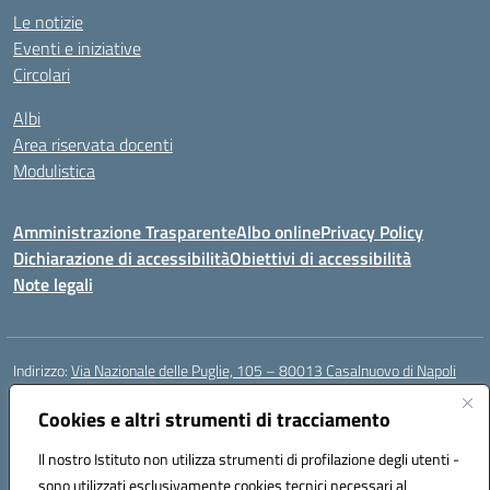
Le notizie
Eventi e iniziative
Circolari
Albi
Area riservata docenti
Modulistica
Amministrazione Trasparente
Albo online
Privacy Policy
Dichiarazione di accessibilità
Obiettivi di accessibilità
Note legali
Indirizzo:
Via Nazionale delle Puglie, 105 – 80013 Casalnuovo di Napoli
Centralino:
Tel. 081.5224760 – Fax 081.5226896
Email:
Cookies e altri strumenti di tracciamento
naee32300a@istruzione.it
Posta elettronica certificata (PEC):
naee32300a@pec.istruzione.it
Il nostro Istituto non utilizza strumenti di profilazione degli utenti -
Codice fiscale: 93007720639
sono utilizzati esclusivamente cookies tecnici necessari al