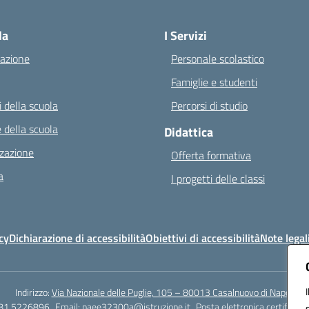
Visita la pagina iniziale della scuola
la
I Servizi
azione
Personale scolastico
Famiglie e studenti
 della scuola
Percorsi di studio
 della scuola
Didattica
zazione
Offerta formativa
a
I progetti delle classi
cy
Dichiarazione di accessibilità
Obiettivi di accessibilità
Note legal
Indirizzo:
Via Nazionale delle Puglie, 105 – 80013 Casalnuovo di Napoli
081.5226896
Email:
naee32300a@istruzione.it
Posta elettronica certificata