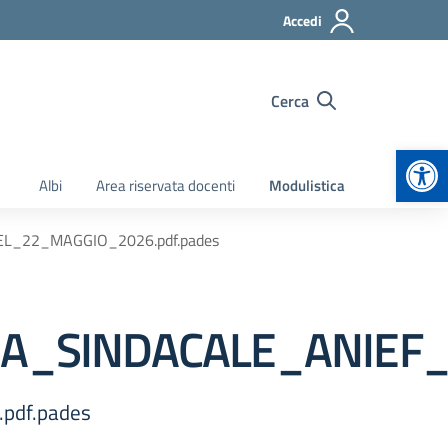
Accedi
Cerca
Apr
Albi
Area riservata docenti
Modulistica
_22_MAGGIO_2026.pdf.pades
A_SINDACALE_ANIEF_
df.pades