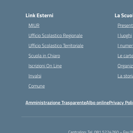
— 
Link Esterni
La Scuo
MIUR
Present
Ufficio Scolastico Regionale
I luoghi
Ufficio Scolastico Territoriale
I numeri
Scuola in Chiaro
Le carte
Iscrizioni On Line
Organiz
Invalsi
La stori
Comune
Amministrazione Trasparente
Albo online
Privacy Poli
Centralino:
Tel. 081.5224760 – Fax 