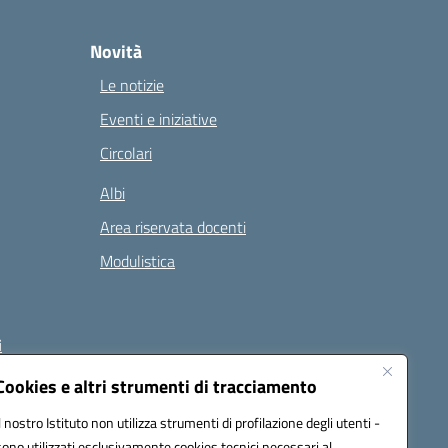
Novità
Le notizie
Eventi e iniziative
Circolari
Albi
Area riservata docenti
Modulistica
i
Cookies e altri strumenti di tracciamento
Il nostro Istituto non utilizza strumenti di profilazione degli utenti -
 (PEC):
naee32300a@pec.istruzione.it
sono utilizzati esclusivamente cookies tecnici necessari al