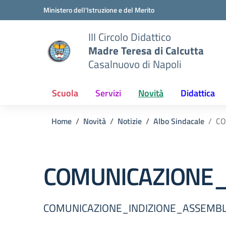
Vai ai contenuti
Vai al menu di navigazione
Vai al footer
Ministero dell'Istruzione e del Merito
III Circolo Didattico
Madre Teresa di Calcutta
Casalnuovo di Napoli
Scuola
Servizi
Novità
Didattica
Home
Novità
Notizie
Albo Sindacale
CO
COMUNICAZIONE_
COMUNICAZIONE_INDIZIONE_ASSEMBL