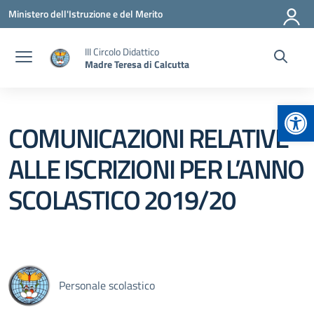
Vai ai contenuti
Vai al menu di navigazione
Vai al footer
Ministero dell'Istruzione e del Merito
III Circolo Didattico
Madre Teresa di Calcutta
Apr
COMUNICAZIONI RELATIVE
ALLE ISCRIZIONI PER L’ANNO
SCOLASTICO 2019/20
Personale scolastico