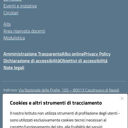
Eventi e iniziative
Circolari
Albi
Area riservata docenti
Modulistica
Amministrazione Trasparente
Albo online
Privacy Policy
Dichiarazione di accessibilità
Obiettivi di accessibilità
Note legali
Indirizzo:
Via Nazionale delle Puglie, 105 – 80013 Casalnuovo di Napoli
Centralino:
Tel. 081.5224760 – Fax 081.5226896
Email:
Cookies e altri strumenti di tracciamento
naee32300a@istruzione.it
Posta elettronica certificata (PEC):
naee32300a@pec.istruzione.it
Il nostro Istituto non utilizza strumenti di profilazione degli utenti -
Codice fiscale: 93007720639
sono utilizzati esclusivamente cookies tecnici necessari al
Codice meccanografico:
NAEE32300A
corretto funzionamento del sito, alla fruibilità dei servizi