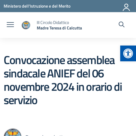
Vai ai contenuti
Vai al menu di navigazione
Vai al footer
Ministero dell'Istruzione e del Merito
III Circolo Didattico
Madre Teresa di Calcutta
Apr
Convocazione assemblea
sindacale ANIEF del 06
novembre 2024 in orario di
servizio