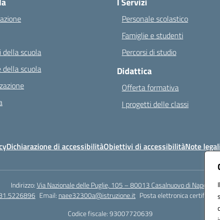
la
I Servizi
azione
Personale scolastico
Famiglie e studenti
 della scuola
Percorsi di studio
 della scuola
Didattica
zazione
Offerta formativa
a
I progetti delle classi
cy
Dichiarazione di accessibilità
Obiettivi di accessibilità
Note legal
Indirizzo:
Via Nazionale delle Puglie, 105 – 80013 Casalnuovo di Napoli
081.5226896
Email:
naee32300a@istruzione.it
Posta elettronica certificata
Codice fiscale: 93007720639