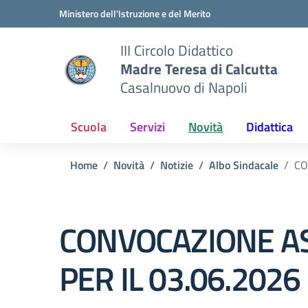
Vai ai contenuti
Vai al menu di navigazione
Vai al footer
Ministero dell'Istruzione e del Merito
III Circolo Didattico
Madre Teresa di Calcutta
Casalnuovo di Napoli
Scuola
Servizi
Novità
Didattica
Home
Novità
Notizie
Albo Sindacale
CO
CONVOCAZIONE AS
PER IL 03.06.2026