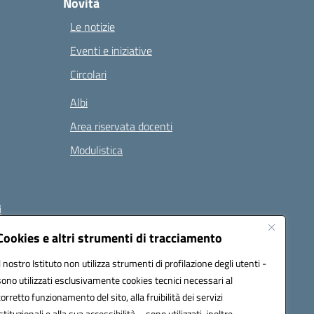
Novità
Le notizie
Eventi e iniziative
Circolari
Albi
Area riservata docenti
Modulistica
i
Cookies e altri strumenti di tracciamento
Il nostro Istituto non utilizza strumenti di profilazione degli utenti -
 (PEC):
naee32300a@pec.istruzione.it
sono utilizzati esclusivamente cookies tecnici necessari al
corretto funzionamento del sito, alla fruibilità dei servizi
istituzionali e alla sua accessibilità – sono utilizzati, inoltre,