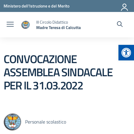
Vai ai contenuti
Vai al menu di navigazione
Vai al footer
Ministero dell'Istruzione e del Merito
III Circolo Didattico
Madre Teresa di Calcutta
Apr
CONVOCAZIONE
ASSEMBLEA SINDACALE
PER IL 31.03.2022
Personale scolastico