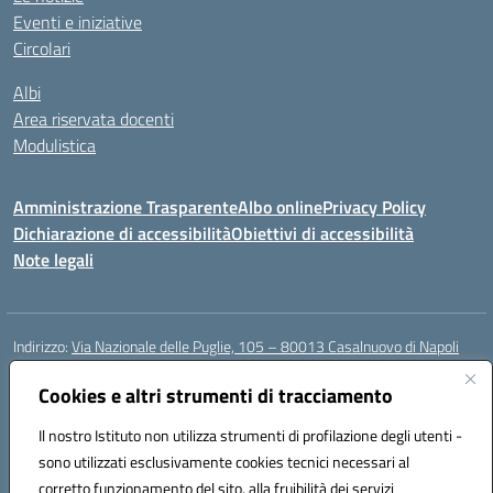
Eventi e iniziative
Circolari
Albi
Area riservata docenti
Modulistica
Amministrazione Trasparente
Albo online
Privacy Policy
Dichiarazione di accessibilità
Obiettivi di accessibilità
Note legali
Indirizzo:
Via Nazionale delle Puglie, 105 – 80013 Casalnuovo di Napoli
Centralino:
Tel. 081.5224760 – Fax 081.5226896
Email:
Cookies e altri strumenti di tracciamento
naee32300a@istruzione.it
Posta elettronica certificata (PEC):
naee32300a@pec.istruzione.it
Il nostro Istituto non utilizza strumenti di profilazione degli utenti -
Codice fiscale: 93007720639
sono utilizzati esclusivamente cookies tecnici necessari al
Codice meccanografico:
NAEE32300A
corretto funzionamento del sito, alla fruibilità dei servizi