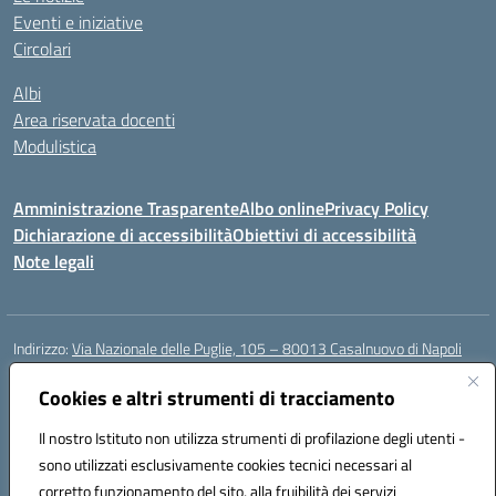
Eventi e iniziative
Circolari
Albi
Area riservata docenti
Modulistica
Amministrazione Trasparente
Albo online
Privacy Policy
Dichiarazione di accessibilità
Obiettivi di accessibilità
Note legali
Indirizzo:
Via Nazionale delle Puglie, 105 – 80013 Casalnuovo di Napoli
Centralino:
Tel. 081.5224760 – Fax 081.5226896
Email:
Cookies e altri strumenti di tracciamento
naee32300a@istruzione.it
Posta elettronica certificata (PEC):
naee32300a@pec.istruzione.it
Il nostro Istituto non utilizza strumenti di profilazione degli utenti -
Codice fiscale: 93007720639
sono utilizzati esclusivamente cookies tecnici necessari al
Codice meccanografico:
NAEE32300A
corretto funzionamento del sito, alla fruibilità dei servizi