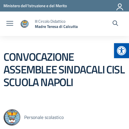
Vai ai contenuti
Vai al menu di navigazione
Vai al footer
Ministero dell'Istruzione e del Merito
III Circolo Didattico
Madre Teresa di Calcutta
Apr
CONVOCAZIONE
ASSEMBLEE SINDACALI CISL
SCUOLA NAPOLI
Personale scolastico