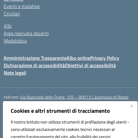
Eventi e iniziative
Circolari
Albi
Area riservata docenti
Modulistica
Amministrazione Trasparente
Albo online
Privacy Policy
Dichiarazione di accessibilità
Obiettivi di accessibilità
Note legali
Indirizzo:
Via Nazionale delle Puglie, 105 – 80013 Casalnuovo di Napoli
Centralino:
Tel. 081.5224760 – Fax 081.5226896
Email:
Cookies e altri strumenti di tracciamento
naee32300a@istruzione.it
Posta elettronica certificata (PEC):
naee32300a@pec.istruzione.it
Il nostro Istituto non utilizza strumenti di profilazione degli utenti -
Codice fiscale: 93007720639
sono utilizzati esclusivamente cookies tecnici necessari al
Codice meccanografico:
NAEE32300A
corretto funzionamento del sito, alla fruibilità dei servizi