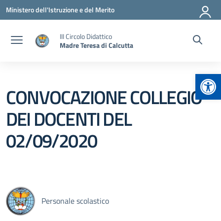
Vai ai contenuti
Vai al menu di navigazione
Vai al footer
Ministero dell'Istruzione e del Merito
III Circolo Didattico
Madre Teresa di Calcutta
Apr
CONVOCAZIONE COLLEGIO
DEI DOCENTI DEL
02/09/2020
Personale scolastico