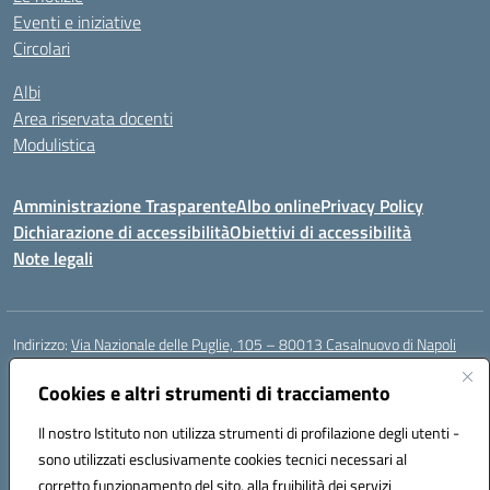
Eventi e iniziative
Circolari
Albi
Area riservata docenti
Modulistica
Amministrazione Trasparente
Albo online
Privacy Policy
Dichiarazione di accessibilità
Obiettivi di accessibilità
Note legali
Indirizzo:
Via Nazionale delle Puglie, 105 – 80013 Casalnuovo di Napoli
Centralino:
Tel. 081.5224760 – Fax 081.5226896
Email:
Cookies e altri strumenti di tracciamento
naee32300a@istruzione.it
Posta elettronica certificata (PEC):
naee32300a@pec.istruzione.it
Il nostro Istituto non utilizza strumenti di profilazione degli utenti -
Codice fiscale: 93007720639
sono utilizzati esclusivamente cookies tecnici necessari al
Codice meccanografico:
NAEE32300A
corretto funzionamento del sito, alla fruibilità dei servizi