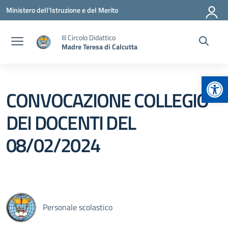
Vai ai contenuti
Vai al menu di navigazione
Vai al footer
Ministero dell'Istruzione e del Merito
III Circolo Didattico
Madre Teresa di Calcutta
Apr
CONVOCAZIONE COLLEGIO
DEI DOCENTI DEL
08/02/2024
Personale scolastico