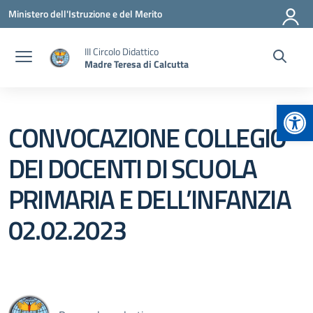
Vai ai contenuti
Vai al menu di navigazione
Vai al footer
Ministero dell'Istruzione e del Merito
III Circolo Didattico
Madre Teresa di Calcutta
Apr
CONVOCAZIONE COLLEGIO
DEI DOCENTI DI SCUOLA
PRIMARIA E DELL’INFANZIA
02.02.2023