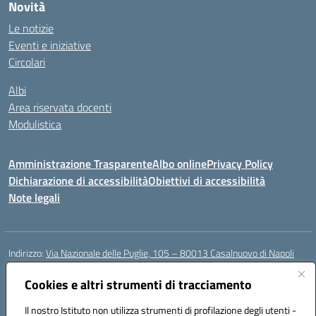
Novità
Le notizie
Eventi e iniziative
Circolari
Albi
Area riservata docenti
Modulistica
Amministrazione Trasparente
Albo online
Privacy Policy
Dichiarazione di accessibilità
Obiettivi di accessibilità
Note legali
Indirizzo:
Via Nazionale delle Puglie, 105 – 80013 Casalnuovo di Napoli
Centralino:
Tel. 081.5224760 – Fax 081.5226896
Email:
Cookies e altri strumenti di tracciamento
naee32300a@istruzione.it
Posta elettronica certificata (PEC):
naee32300a@pec.istruzione.it
Il nostro Istituto non utilizza strumenti di profilazione degli utenti -