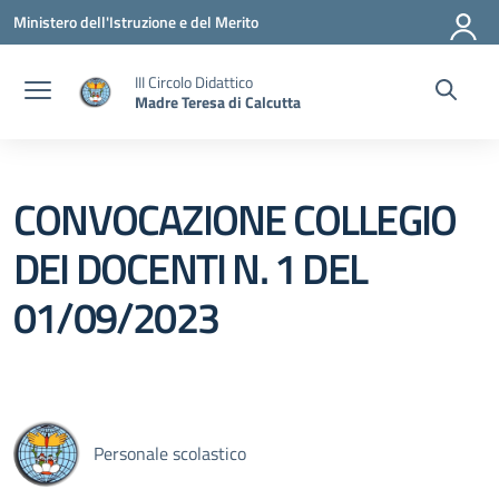
Vai ai contenuti
Vai al menu di navigazione
Vai al footer
Ministero dell'Istruzione e del Merito
III Circolo Didattico
Madre Teresa di Calcutta
CONVOCAZIONE COLLEGIO
DEI DOCENTI N. 1 DEL
01/09/2023
Personale scolastico