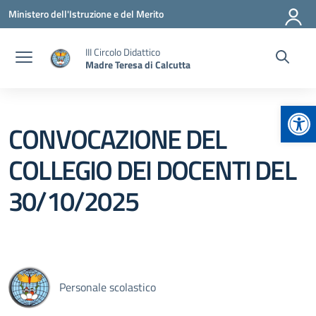
Vai ai contenuti
Vai al menu di navigazione
Vai al footer
Ministero dell'Istruzione e del Merito
III Circolo Didattico
Madre Teresa di Calcutta
Apr
CONVOCAZIONE DEL
COLLEGIO DEI DOCENTI DEL
30/10/2025
Personale scolastico