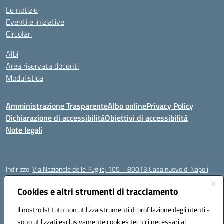
Le notizie
Eventi e iniziative
Circolari
Albi
Area riservata docenti
Modulistica
Amministrazione Trasparente
Albo online
Privacy Policy
Dichiarazione di accessibilità
Obiettivi di accessibilità
Note legali
Indirizzo:
Via Nazionale delle Puglie, 105 – 80013 Casalnuovo di Napoli
Centralino:
Tel. 081.5224760 – Fax 081.5226896
Email:
Cookies e altri strumenti di tracciamento
naee32300a@istruzione.it
Posta elettronica certificata (PEC):
naee32300a@pec.istruzione.it
Il nostro Istituto non utilizza strumenti di profilazione degli utenti -
Codice fiscale: 93007720639
sono utilizzati esclusivamente cookies tecnici necessari al