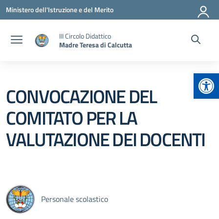
Vai ai contenuti
Vai al menu di navigazione
Vai al footer
Ministero dell'Istruzione e del Merito
III Circolo Didattico
Madre Teresa di Calcutta
Apr
CONVOCAZIONE DEL
COMITATO PER LA
VALUTAZIONE DEI DOCENTI
Personale scolastico