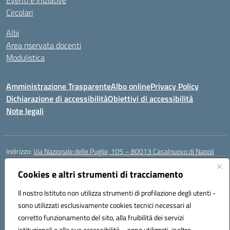
Eventi e iniziative
Circolari
Albi
Area riservata docenti
Modulistica
Amministrazione Trasparente
Albo online
Privacy Policy
Dichiarazione di accessibilità
Obiettivi di accessibilità
Note legali
Indirizzo:
Via Nazionale delle Puglie, 105 – 80013 Casalnuovo di Napoli
Centralino:
Tel. 081.5224760 – Fax 081.5226896
Email:
Cookies e altri strumenti di tracciamento
naee32300a@istruzione.it
Posta elettronica certificata (PEC):
naee32300a@pec.istruzione.it
Il nostro Istituto non utilizza strumenti di profilazione degli utenti -
Codice fiscale: 93007720639
sono utilizzati esclusivamente cookies tecnici necessari al
Codice meccanografico:
NAEE32300A
corretto funzionamento del sito, alla fruibilità dei servizi
Codice unico di fatturazione (CUF): UFDMFG
istituzionali e alla sua accessibilità – sono utilizzati, inoltre,