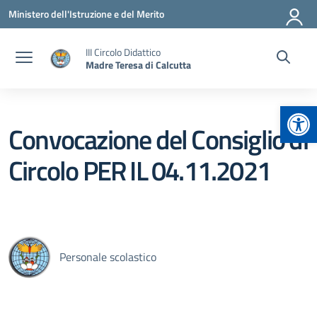
Vai ai contenuti
Vai al menu di navigazione
Vai al footer
Ministero dell'Istruzione e del Merito
III Circolo Didattico
Madre Teresa di Calcutta
Apr
Convocazione del Consiglio di
Circolo PER IL 04.11.2021
Personale scolastico