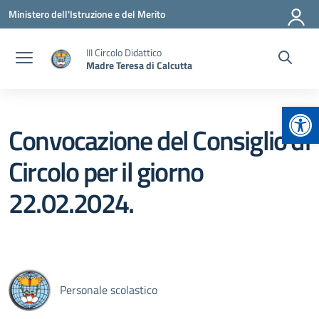
Vai ai contenuti
Vai al menu di navigazione
Vai al footer
Ministero dell'Istruzione e del Merito
III Circolo Didattico
Madre Teresa di Calcutta
Apr
Convocazione del Consiglio di
Circolo per il giorno
22.02.2024.
Personale scolastico