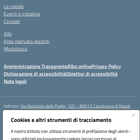
Le notizie
Eventi e iniziative
Circolari
Albi
Area riservata docenti
Modulistica
Amministrazione Trasparente
Albo online
Privacy Policy
Dichiarazione di accessibilità
Obiettivi di accessibilità
Note legali
Indirizzo:
Via Nazionale delle Puglie, 105 – 80013 Casalnuovo di Napoli
Centralino:
Tel. 081.5224760 – Fax 081.5226896
Email:
Cookies e altri strumenti di tracciamento
naee32300a@istruzione.it
Posta elettronica certificata (PEC):
naee32300a@pec.istruzione.it
Il nostro Istituto non utilizza strumenti di profilazione degli utenti -
Codice fiscale: 93007720639
sono utilizzati esclusivamente cookies tecnici necessari al