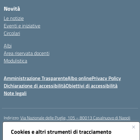
Novità
Le notizie
Eventi e iniziative
Circolari
Albi
Area riservata docenti
Modulistica
Amministrazione Trasparente
Albo online
Privacy Policy
Dichiarazione di accessibilità
Obiettivi di accessibilità
Note legali
Indirizzo:
Via Nazionale delle Puglie, 105 – 80013 Casalnuovo di Napoli
Centralino:
Tel. 081.5224760 – Fax 081.5226896
Email:
Cookies e altri strumenti di tracciamento
naee32300a@istruzione.it
Posta elettronica certificata (PEC):
naee32300a@pec.istruzione.it