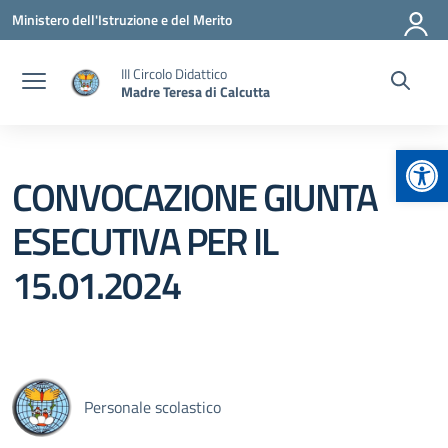
Vai ai contenuti
Vai al menu di navigazione
Vai al footer
Ministero dell'Istruzione e del Merito
III Circolo Didattico
Madre Teresa di Calcutta
Apr
CONVOCAZIONE GIUNTA
ESECUTIVA PER IL
15.01.2024
Personale scolastico