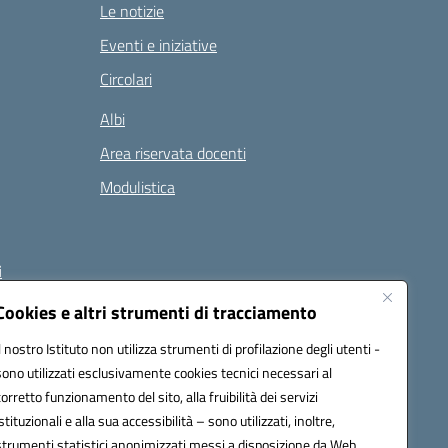
Le notizie
Eventi e iniziative
Circolari
Albi
Area riservata docenti
Modulistica
i
Cookies e altri strumenti di tracciamento
Il nostro Istituto non utilizza strumenti di profilazione degli utenti -
 (PEC):
naee32300a@pec.istruzione.it
sono utilizzati esclusivamente cookies tecnici necessari al
corretto funzionamento del sito, alla fruibilità dei servizi
istituzionali e alla sua accessibilità – sono utilizzati, inoltre,
strumenti statistici anonimizzati messi a disposizione da Web