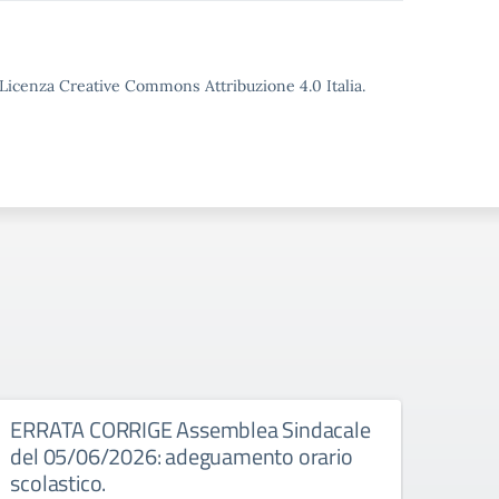
o Licenza Creative Commons Attribuzione 4.0 Italia.
026
ERRATA CORRIGE Assemblea Sindacale
Asse
del 05/06/2026: adeguamento orario
Assembl
scolastico.
8:00 a