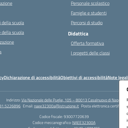
azione
Personale scolastico
Famiglie e studenti
 della scuola
Percorsi di studio
 della scuola
Didattica
zazione
Offerta formativa
a
I progetti delle classi
cy
Dichiarazione di accessibilità
Obiettivi di accessibilità
Note legal
Indirizzo:
Via Nazionale delle Puglie, 105 – 80013 Casalnuovo di Napoli
081.5226896
Email:
naee32300a@istruzione.it
Posta elettronica certificata
Codice fiscale: 93007720639
Codice meccanografico:
NAEE32300A