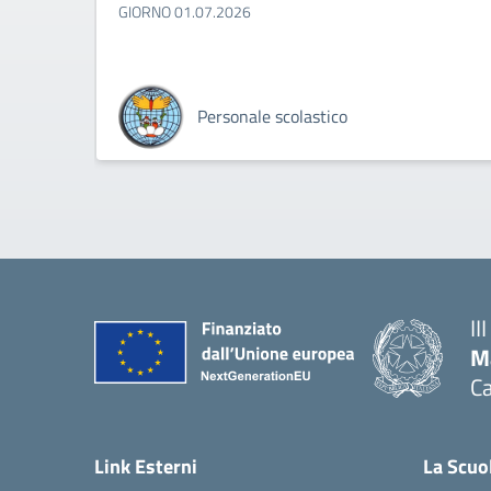
GIORNO 01.07.2026
Personale scolastico
II
M
Ca
— 
Link Esterni
La Scuo