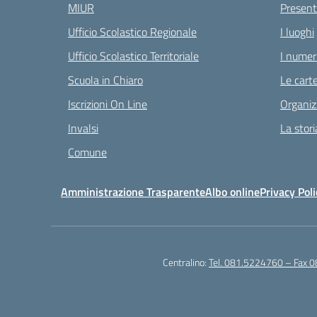
MIUR
Present
Ufficio Scolastico Regionale
I luoghi
Ufficio Scolastico Territoriale
I numeri
Scuola in Chiaro
Le carte
Iscrizioni On Line
Organiz
Invalsi
La stori
Comune
Amministrazione Trasparente
Albo online
Privacy Poli
Centralino:
Tel. 081.5224760 – Fax 