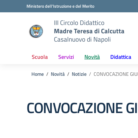
Vai ai contenuti
Vai al menu di navigazione
Vai al footer
Ministero dell'Istruzione e del Merito
III Circolo Didattico
Madre Teresa di Calcutta
Casalnuovo di Napoli
Scuola
Servizi
Novità
Didattica
Home
Novità
Notizie
CONVOCAZIONE GIU
CONVOCAZIONE GI