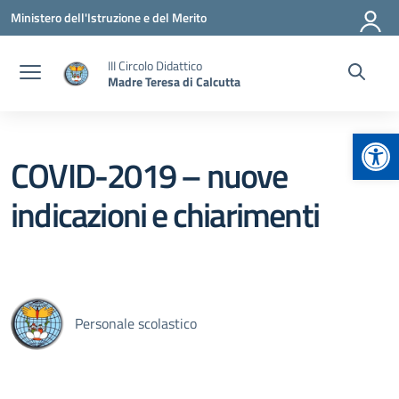
Vai ai contenuti
Vai al menu di navigazione
Vai al footer
Ministero dell'Istruzione e del Merito
III Circolo Didattico
Madre Teresa di Calcutta
Apr
COVID-2019 – nuove
indicazioni e chiarimenti
Personale scolastico