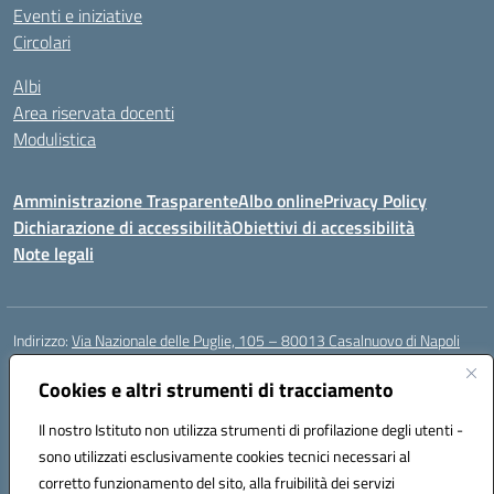
Eventi e iniziative
Circolari
Albi
Area riservata docenti
Modulistica
Amministrazione Trasparente
Albo online
Privacy Policy
Dichiarazione di accessibilità
Obiettivi di accessibilità
Note legali
Indirizzo:
Via Nazionale delle Puglie, 105 – 80013 Casalnuovo di Napoli
Centralino:
Tel. 081.5224760 – Fax 081.5226896
Email:
Cookies e altri strumenti di tracciamento
naee32300a@istruzione.it
Posta elettronica certificata (PEC):
naee32300a@pec.istruzione.it
Il nostro Istituto non utilizza strumenti di profilazione degli utenti -
Codice fiscale: 93007720639
sono utilizzati esclusivamente cookies tecnici necessari al
Codice meccanografico:
NAEE32300A
corretto funzionamento del sito, alla fruibilità dei servizi