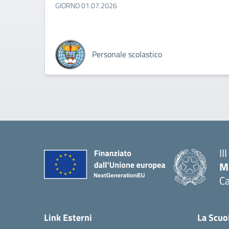
GIORNO 01.07.2026
Personale scolastico
II
M
Ca
— 
Link Esterni
La Scuo