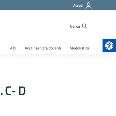
Accedi
Cerca
Apr
Albi
Area riservata docenti
Modulistica
 C- D