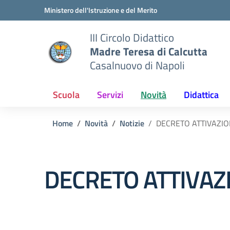
Vai ai contenuti
Vai al menu di navigazione
Vai al footer
Ministero dell'Istruzione e del Merito
III Circolo Didattico
Madre Teresa di Calcutta
Casalnuovo di Napoli
Scuola
Servizi
Novità
Didattica
Home
Novità
Notizie
DECRETO ATTIVAZIONE
DECRETO ATTIVAZIO