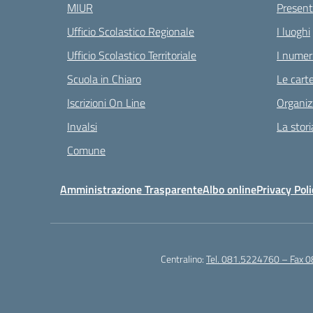
MIUR
Present
Ufficio Scolastico Regionale
I luoghi
Ufficio Scolastico Territoriale
I numeri
Scuola in Chiaro
Le carte
Iscrizioni On Line
Organiz
Invalsi
La stori
Comune
Amministrazione Trasparente
Albo online
Privacy Poli
Centralino:
Tel. 081.5224760 – Fax 