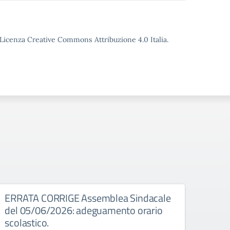
o Licenza Creative Commons Attribuzione 4.0 Italia.
026
ERRATA CORRIGE Assemblea Sindacale
Asse
del 05/06/2026: adeguamento orario
Assembl
scolastico.
8:00 a