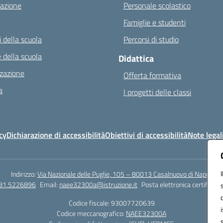
azione
Personale scolastico
Famiglie e studenti
 della scuola
Percorsi di studio
 della scuola
Didattica
zazione
Offerta formativa
a
I progetti delle classi
cy
Dichiarazione di accessibilità
Obiettivi di accessibilità
Note legal
Indirizzo:
Via Nazionale delle Puglie, 105 – 80013 Casalnuovo di Napoli
081.5226896
Email:
naee32300a@istruzione.it
Posta elettronica certificata
Codice fiscale: 93007720639
Codice meccanografico:
NAEE32300A