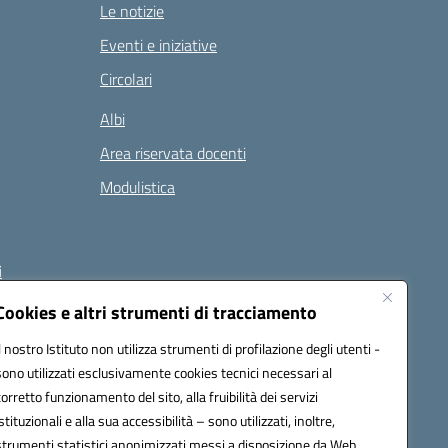
Le notizie
Eventi e iniziative
Circolari
Albi
Area riservata docenti
Modulistica
i
Cookies e altri strumenti di tracciamento
Il nostro Istituto non utilizza strumenti di profilazione degli utenti -
 (PEC):
naee32300a@pec.istruzione.it
sono utilizzati esclusivamente cookies tecnici necessari al
corretto funzionamento del sito, alla fruibilità dei servizi
istituzionali e alla sua accessibilità – sono utilizzati, inoltre,
strumenti statistici anonimizzati messi a disposizione da Web