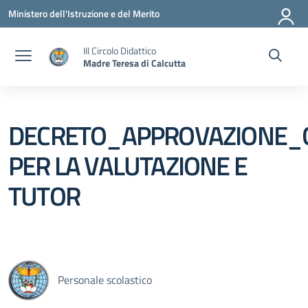
Vai ai contenuti
Vai al menu di navigazione
Vai al footer
Ministero dell'Istruzione e del Merito
III Circolo Didattico
Madre Teresa di Calcutta
DECRETO_APPROVAZIONE_G
PER LA VALUTAZIONE E
TUTOR
Personale scolastico