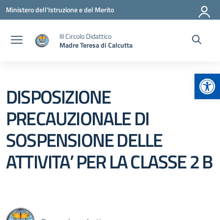
Vai ai contenuti
Vai al menu di navigazione
Vai al footer
Ministero dell'Istruzione e del Merito
III Circolo Didattico
Madre Teresa di Calcutta
Apr
DISPOSIZIONE
PRECAUZIONALE DI
SOSPENSIONE DELLE
ATTIVITA’ PER LA CLASSE 2 B