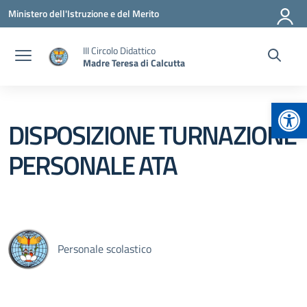
Vai ai contenuti
Vai al menu di navigazione
Vai al footer
Ministero dell'Istruzione e del Merito
III Circolo Didattico
Madre Teresa di Calcutta
Apr
DISPOSIZIONE TURNAZIONE
PERSONALE ATA
Personale scolastico