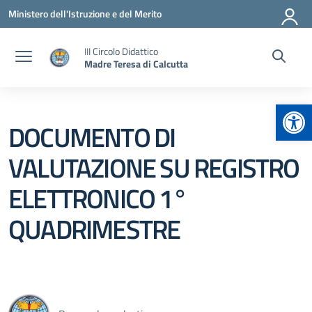
Vai ai contenuti
Vai al menu di navigazione
Vai al footer
Ministero dell'Istruzione e del Merito
III Circolo Didattico
Madre Teresa di Calcutta
Apr
DOCUMENTO DI
VALUTAZIONE SU REGISTRO
ELETTRONICO 1°
QUADRIMESTRE