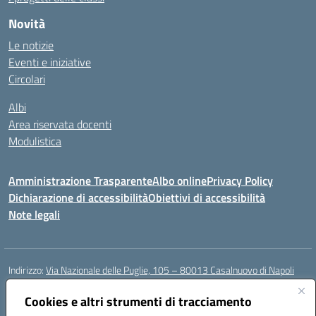
Novità
Le notizie
Eventi e iniziative
Circolari
Albi
Area riservata docenti
Modulistica
Amministrazione Trasparente
Albo online
Privacy Policy
Dichiarazione di accessibilità
Obiettivi di accessibilità
Note legali
Indirizzo:
Via Nazionale delle Puglie, 105 – 80013 Casalnuovo di Napoli
Centralino:
Tel. 081.5224760 – Fax 081.5226896
Email:
Cookies e altri strumenti di tracciamento
naee32300a@istruzione.it
Posta elettronica certificata (PEC):
naee32300a@pec.istruzione.it