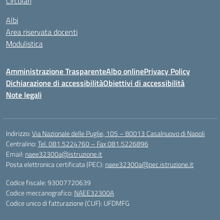
Circolari
Albi
Area riservata docenti
Modulistica
Amministrazione Trasparente
Albo online
Privacy Policy
Dichiarazione di accessibilità
Obiettivi di accessibilità
Note legali
Indirizzo:
Via Nazionale delle Puglie, 105 – 80013 Casalnuovo di Napoli
Centralino:
Tel. 081.5224760 – Fax 081.5226896
Email:
naee32300a@istruzione.it
Posta elettronica certificata (PEC):
naee32300a@pec.istruzione.it
Codice fiscale: 93007720639
Codice meccanografico:
NAEE32300A
Codice unico di fatturazione (CUF): UFDMFG