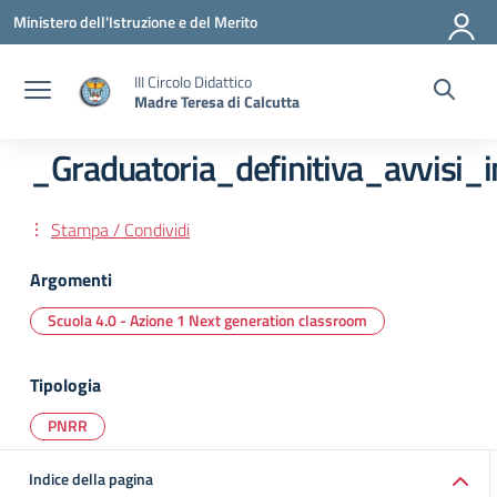
Vai ai contenuti
Vai al menu di navigazione
Vai al footer
Ministero dell'Istruzione e del Merito
III Circolo Didattico
Madre Teresa di Calcutta
_Graduatoria_definitiva_avvisi_
Stampa / Condividi
Argomenti
Scuola 4.0 - Azione 1 Next generation classroom
Tipologia
PNRR
Indice della pagina