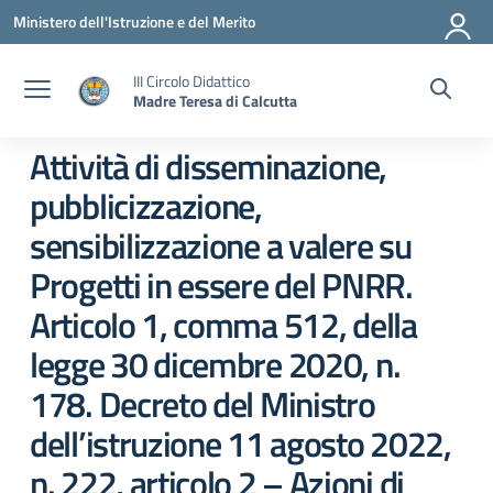
Vai ai contenuti
Vai al menu di navigazione
Vai al footer
Ministero dell'Istruzione e del Merito
III Circolo Didattico
Madre Teresa di Calcutta
Attività di disseminazione,
pubblicizzazione,
sensibilizzazione a valere su
Progetti in essere del PNRR.
Articolo 1, comma 512, della
legge 30 dicembre 2020, n.
178. Decreto del Ministro
dell’istruzione 11 agosto 2022,
n. 222, articolo 2 – Azioni di