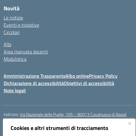
Novità
Le notizie
Eventi e iniziative
Circolari
Albi
Area riservata docenti
Modulistica
Amministrazione Trasparente
Albo online
Privacy Policy
Dichiarazione di accessibilità
Obiettivi di accessibilità
Note legali
Indirizzo:
Via Nazionale delle Puglie, 105 – 80013 Casalnuovo di Napoli
Centralino:
Tel. 081.5224760 – Fax 081.5226896
Email:
Cookies e altri strumenti di tracciamento
naee32300a@istruzione.it
Posta elettronica certificata (PEC):
naee32300a@pec.istruzione.it