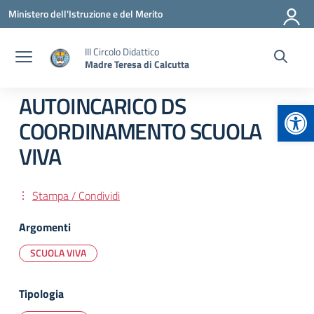
Vai ai contenuti
Vai al menu di navigazione
Vai al footer
Ministero dell'Istruzione e del Merito
III Circolo Didattico
Madre Teresa di Calcutta
AUTOINCARICO DS
Apr
COORDINAMENTO SCUOLA
VIVA
Stampa / Condividi
Argomenti
SCUOLA VIVA
Tipologia