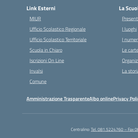
Link Esterni
La Scuo
MIUR
Present
Ufficio Scolastico Regionale
I luoghi
Ufficio Scolastico Territoriale
I numeri
Scuola in Chiaro
Le carte
Iscrizioni On Line
Organiz
Invalsi
La stori
Comune
Amministrazione Trasparente
Albo online
Privacy Poli
Centralino:
Tel. 081.5224760 – Fax 