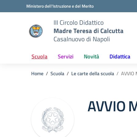
Vai ai contenuti
Vai al menu di navigazione
Vai al footer
Ministero dell'Istruzione e del Merito
III Circolo Didattico
Madre Teresa di Calcutta
Casalnuovo di Napoli
Scuola
Servizi
Novità
Didattica
Home
Scuola
Le carte della scuola
AVVIO 
AVVIO 