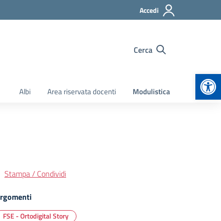
Accedi
Cerca
Apr
Albi
Area riservata docenti
Modulistica
Stampa / Condividi
rgomenti
FSE - Ortodigital Story