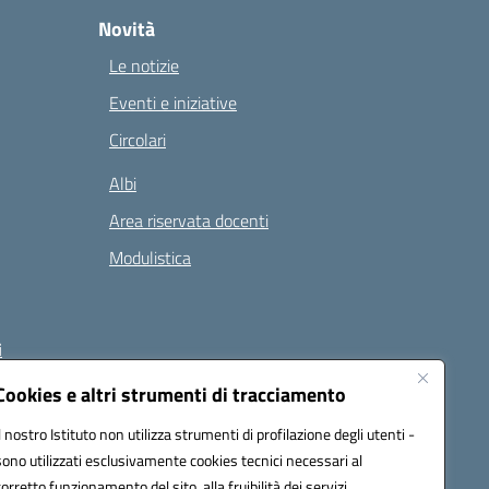
Novità
Le notizie
Eventi e iniziative
Circolari
Albi
Area riservata docenti
Modulistica
i
Cookies e altri strumenti di tracciamento
Il nostro Istituto non utilizza strumenti di profilazione degli utenti -
 (PEC):
naee32300a@pec.istruzione.it
sono utilizzati esclusivamente cookies tecnici necessari al
corretto funzionamento del sito, alla fruibilità dei servizi