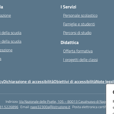
la
I Servizi
azione
Personale scolastico
Famiglie e studenti
 della scuola
Percorsi di studio
 della scuola
Didattica
zazione
Offerta formativa
a
I progetti delle classi
cy
Dichiarazione di accessibilità
Obiettivi di accessibilità
Note legal
Indirizzo:
Via Nazionale delle Puglie, 105 – 80013 Casalnuovo di Napoli
081.5226896
Email:
naee32300a@istruzione.it
Posta elettronica certificata