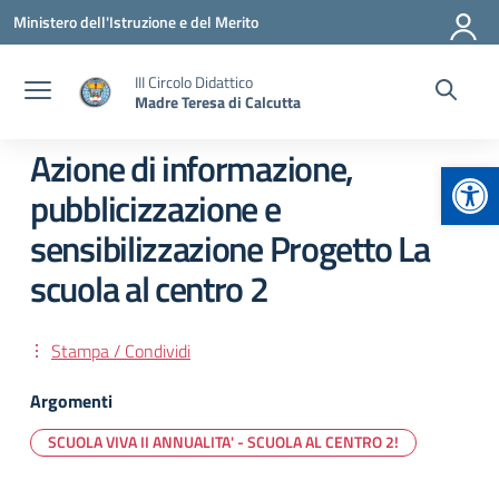
Vai ai contenuti
Vai al menu di navigazione
Vai al footer
Ministero dell'Istruzione e del Merito
III Circolo Didattico
Madre Teresa di Calcutta
Azione di informazione,
Apr
pubblicizzazione e
sensibilizzazione Progetto La
scuola al centro 2
Stampa / Condividi
Argomenti
SCUOLA VIVA II ANNUALITA' - SCUOLA AL CENTRO 2!