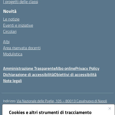
I progetti delle classi
Novità
Le notizie
Eventi e iniziative
Circolari
Albi
Area riservata docenti
Modulistica
Amministrazione Trasparente
Albo online
Privacy Policy
Dichiarazione di accessibilità
Obiettivi di accessibilità
Note legali
Indirizzo:
Via Nazionale delle Puglie, 105 – 80013 Casalnuovo di Napoli
Centralino:
Tel. 081.5224760 – Fax 081.5226896
Email:
Cookies e altri strumenti di tracciamento
naee32300a@istruzione.it