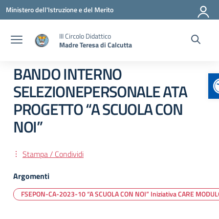
Vai ai contenuti
Vai al menu di navigazione
Vai al footer
Ministero dell'Istruzione e del Merito
III Circolo Didattico
Madre Teresa di Calcutta
BANDO INTERNO
A
SELEZIONEPERSONALE ATA
PROGETTO “A SCUOLA CON
NOI”
Stampa / Condividi
Argomenti
FSEPON-CA-2023-10 “A SCUOLA CON NOI” Iniziativa CARE MODU