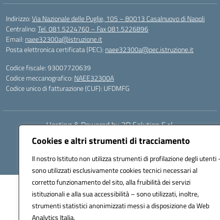
Indirizzo:
Via Nazionale delle Puglie, 105 – 80013 Casalnuovo di Napoli
Centralino:
Tel. 081.5224760 – Fax 081.5226896
Email:
naee32300a@istruzione.it
Posta elettronica certificata (PEC):
naee32300a@pec.istruzione.it
Codice fiscale: 93007720639
Codice meccanografico:
NAEE32300A
Codice unico di fatturazione (CUF): UFDMFG
Hosting & Powered by 3D Solution S.r.l.
Concept & Design by Designers Italia
Cookies e altri strumenti di tracciamento
Il nostro Istituto non utilizza strumenti di profilazione degli utenti 
sono utilizzati esclusivamente cookies tecnici necessari al
corretto funzionamento del sito, alla fruibilità dei servizi
istituzionali e alla sua accessibilità – sono utilizzati, inoltre,
strumenti statistici anonimizzati messi a disposizione da Web
Analytics Italia.