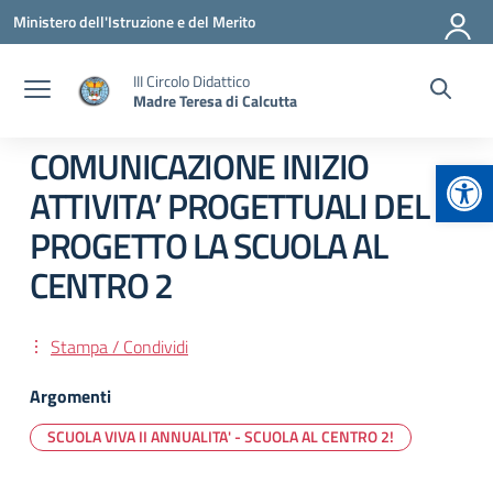
Vai ai contenuti
Vai al menu di navigazione
Vai al footer
Ministero dell'Istruzione e del Merito
III Circolo Didattico
Madre Teresa di Calcutta
COMUNICAZIONE INIZIO
Apr
ATTIVITA’ PROGETTUALI DEL
PROGETTO LA SCUOLA AL
CENTRO 2
Stampa / Condividi
Argomenti
SCUOLA VIVA II ANNUALITA' - SCUOLA AL CENTRO 2!