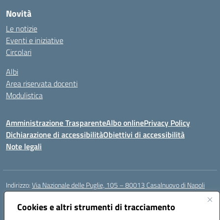
Novità
Le notizie
Eventi e iniziative
Circolari
Albi
Area riservata docenti
Modulistica
Amministrazione Trasparente
Albo online
Privacy Policy
Dichiarazione di accessibilità
Obiettivi di accessibilità
Note legali
Indirizzo:
Via Nazionale delle Puglie, 105 – 80013 Casalnuovo di Napoli
Centralino:
Tel. 081.5224760 – Fax 081.5226896
Email:
Cookies e altri strumenti di tracciamento
naee32300a@istruzione.it
Posta elettronica certificata (PEC):
naee32300a@pec.istruzione.it