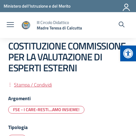
Vai ai contenuti
Vai al menu di navigazione
Vai al footer
Ministero dell'Istruzione e del Merito
III Circolo Didattico
Madre Teresa di Calcutta
COSTITUZIONE COMMISSIONE
Apr
PER LA VALUTAZIONE DI
ESPERTI ESTERNI
Stampa / Condividi
Argomenti
FSE - I CARE-RESTI....AMO INSIEME!
Tipologia