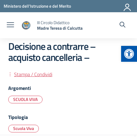
Vai ai contenuti
Vai al menu di navigazione
Vai al footer
Ministero dell'Istruzione e del Merito
III Circolo Didattico
Madre Teresa di Calcutta
Decisione a contrarre –
Apr
acquisto cancelleria –
Stampa / Condividi
Argomenti
SCUOLA VIVA
Tipologia
Scuola Viva