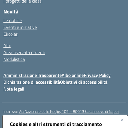
I progetti delle classi
Novità
Le notizie
Eventi e iniziative
Circolari
Albi
Area riservata docenti
Modulistica
Amministrazione Trasparente
Albo online
Privacy Policy
Dichiarazione di accessibilità
Obiettivi di accessibilità
Note legali
Indirizzo:
Via Nazionale delle Puglie, 105 – 80013 Casalnuovo di Napoli
Centralino:
Tel. 081.5224760 – Fax 081.5226896
Email:
Cookies e altri strumenti di tracciamento
naee32300a@istruzione.it