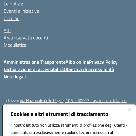
Le notizie
Eventi e iniziative
Circolari
Albi
Area riservata docenti
Modulistica
Amministrazione Trasparente
Albo online
Privacy Policy
Dichiarazione di accessibilità
Obiettivi di accessibilità
Note legali
Indirizzo:
Via Nazionale delle Puglie, 105 – 80013 Casalnuovo di Napoli
Centralino:
Tel. 081.5224760 – Fax 081.5226896
Email:
Cookies e altri strumenti di tracciamento
naee32300a@istruzione.it
Posta elettronica certificata (PEC):
naee32300a@pec.istruzione.it
Il nostro Istituto non utilizza strumenti di profilazione degli utenti -
Codice fiscale: 93007720639
sono utilizzati esclusivamente cookies tecnici necessari al