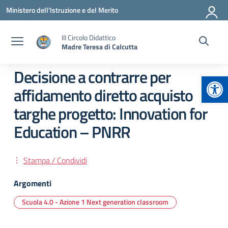
Vai ai contenuti
Vai al menu di navigazione
Vai al footer
Ministero dell'Istruzione e del Merito
III Circolo Didattico
Madre Teresa di Calcutta
Decisione a contrarre per
Apr
affidamento diretto acquisto
targhe progetto: Innovation for
Education – PNRR
Stampa / Condividi
Argomenti
Scuola 4.0 - Azione 1 Next generation classroom