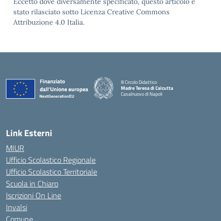
Eccetto dove diversamente specificato, questo articolo è
stato rilasciato sotto Licenza Creative Commons
Attribuzione 4.0 Italia.
III Circolo Didattico
Madre Teresa di Calcutta
Casalnuovo di Napoli
— Visita la pagina iniziale della scuola
Link Esterni
MIUR
Ufficio Scolastico Regionale
Ufficio Scolastico Territoriale
Scuola in Chiaro
Iscrizioni On Line
Invalsi
Comune