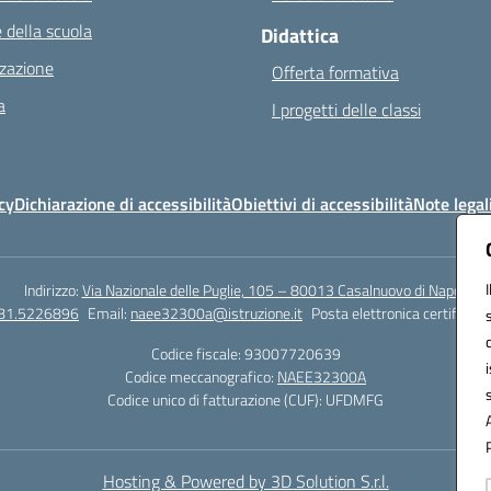
 della scuola
Didattica
zazione
Offerta formativa
a
I progetti delle classi
cy
Dichiarazione di accessibilità
Obiettivi di accessibilità
Note legal
Indirizzo:
Via Nazionale delle Puglie, 105 – 80013 Casalnuovo di Napoli
081.5226896
Email:
naee32300a@istruzione.it
Posta elettronica certificata
Codice fiscale: 93007720639
Codice meccanografico:
NAEE32300A
Codice unico di fatturazione (CUF): UFDMFG
Hosting & Powered by 3D Solution S.r.l.