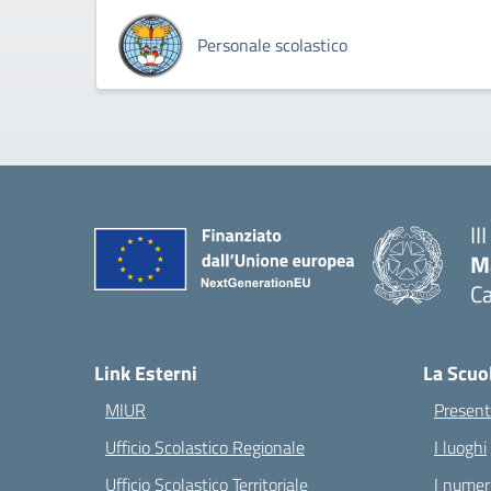
Personale scolastico
II
M
Ca
— 
Link Esterni
La Scuo
MIUR
Present
Ufficio Scolastico Regionale
I luoghi
Ufficio Scolastico Territoriale
I numeri