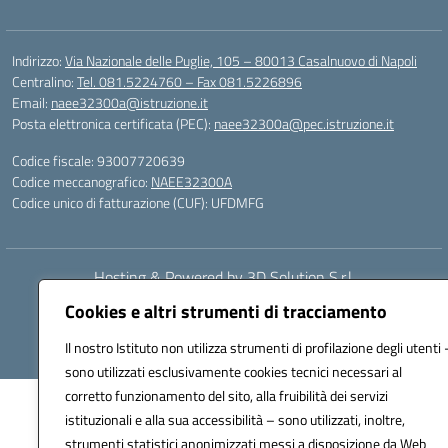
Indirizzo:
Via Nazionale delle Puglie, 105 – 80013 Casalnuovo di Napoli
Centralino:
Tel. 081.5224760 – Fax 081.5226896
Email:
naee32300a@istruzione.it
Posta elettronica certificata (PEC):
naee32300a@pec.istruzione.it
Codice fiscale: 93007720639
Codice meccanografico:
NAEE32300A
Codice unico di fatturazione (CUF): UFDMFG
Hosting & Powered by 3D Solution S.r.l.
Concept & Design by Designers Italia
Cookies e altri strumenti di tracciamento
Il nostro Istituto non utilizza strumenti di profilazione degli utenti 
sono utilizzati esclusivamente cookies tecnici necessari al
corretto funzionamento del sito, alla fruibilità dei servizi
istituzionali e alla sua accessibilità – sono utilizzati, inoltre,
strumenti statistici anonimizzati messi a disposizione da Web