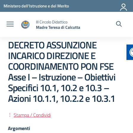
Vai ai contenuti
Vai al menu di navigazione
Vai al footer
Ministero dell'Istruzione e del Merito
III Circolo Didattico
Madre Teresa di Calcutta
DECRETO ASSUNZIONE
A
INCARICO DIREZIONE E
COORDINAMENTO PON FSE
Asse I – Istruzione – Obiettivi
Specifici 10.1, 10.2 e 10.3 –
Azioni 10.1.1, 10.2.2 e 10.3.1
Stampa / Condividi
Argomenti