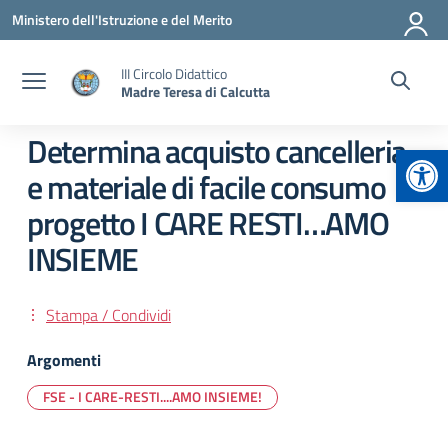
Vai ai contenuti
Vai al menu di navigazione
Vai al footer
Ministero dell'Istruzione e del Merito
III Circolo Didattico
Madre Teresa di Calcutta
Determina acquisto cancelleria
Apr
e materiale di facile consumo
progetto I CARE RESTI…AMO
INSIEME
Stampa / Condividi
Argomenti
FSE - I CARE-RESTI....AMO INSIEME!