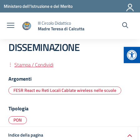
Vai ai contenuti
Vai al menu di navigazione
Vai al footer
Ministero dell'Istruzione e del Merito
III Circolo Didattico
Madre Teresa di Calcutta
DISSEMINAZIONE
Apr
Stampa / Condividi
Argomenti
FESR React eu Reti Locali Cablate wireless nelle scuole
Tipologia
PON
Indice della pagina