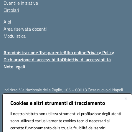
Eventi e iniziative
Circolari
Albi
Area riservata docenti
Modulistica
Amministrazione Trasparente
Albo online
Privacy Policy
Dichiarazione di accessibilità
Obiettivi di accessibilità
Note legali
Indirizzo:
Via Nazionale delle Puglie, 105 – 80013 Casalnuovo di Napoli
Centralino:
Tel. 081.5224760 – Fax 081.5226896
Email:
Cookies e altri strumenti di tracciamento
naee32300a@istruzione.it
Posta elettronica certificata (PEC):
naee32300a@pec.istruzione.it
Il nostro Istituto non utilizza strumenti di profilazione degli utenti -
Codice fiscale: 93007720639
sono utilizzati esclusivamente cookies tecnici necessari al
Codice meccanografico:
NAEE32300A
corretto funzionamento del sito, alla fruibilità dei servizi
Codice unico di fatturazione (CUF): UFDMFG