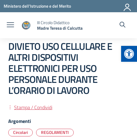
Vai ai contenuti
Vai al menu di navigazione
Vai al footer
Ministero dell'Istruzione e del Merito
III Circolo Didattico
Madre Teresa di Calcutta
DIVIETO USO CELLULARE E
Apr
ALTRI DISPOSITIVI
ELETTRONICI PER USO
PERSONALE DURANTE
L’ORARIO DI LAVORO
Stampa / Condividi
Argomenti
Circolari
REGOLAMENTI