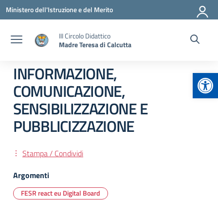
Vai ai contenuti
Vai al menu di navigazione
Vai al footer
Ministero dell'Istruzione e del Merito
III Circolo Didattico
Madre Teresa di Calcutta
INFORMAZIONE,
Apr
COMUNICAZIONE,
SENSIBILIZZAZIONE E
PUBBLICIZZAZIONE
Stampa / Condividi
Argomenti
FESR react eu Digital Board