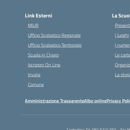
— 
Link Esterni
La Scuo
MIUR
Present
Ufficio Scolastico Regionale
I luoghi
Ufficio Scolastico Territoriale
I numeri
Scuola in Chiaro
Le carte
Iscrizioni On Line
Organiz
Invalsi
La stori
Comune
Amministrazione Trasparente
Albo online
Privacy Poli
Centralino:
Tel. 081.5224760 – Fax 