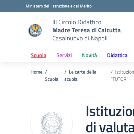
Vai ai contenuti
Vai al menu di navigazione
Vai al footer
Ministero dell'Istruzione e del Merito
III Circolo Didattico
Madre Teresa di Calcutta
Casalnuovo di Napoli
Scuola
Servizi
Novità
Didattica
Home
Le carte della
Istituzio
Scuola
scuola
“TUTOR”
Istituz
di valut