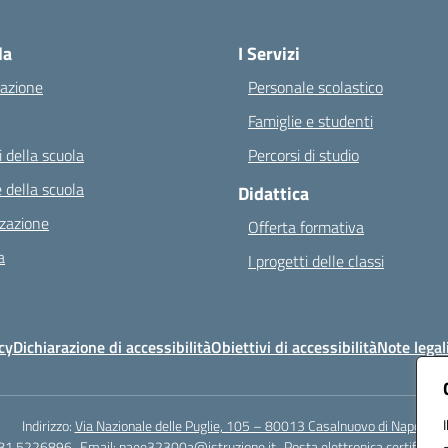
Visita la pagina iniziale della scuola
la
I Servizi
azione
Personale scolastico
Famiglie e studenti
 della scuola
Percorsi di studio
 della scuola
Didattica
zazione
Offerta formativa
a
I progetti delle classi
cy
Dichiarazione di accessibilità
Obiettivi di accessibilità
Note legal
Indirizzo:
Via Nazionale delle Puglie, 105 – 80013 Casalnuovo di Napoli
081.5226896
Email:
naee32300a@istruzione.it
Posta elettronica certificata