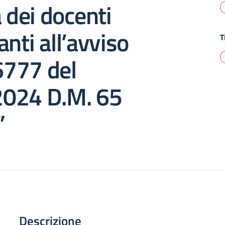
a dei docenti
anti all’avviso
T
 6777 del
024 D.M. 65
”
Descrizione