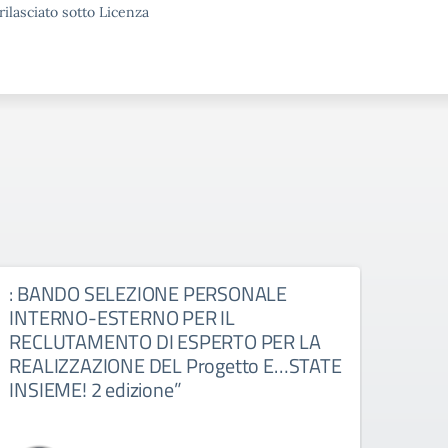
rilasciato sotto Licenza
: BANDO SELEZIONE PERSONALE
AZIO
INTERNO-ESTERNO PER IL
COM
RECLUTAMENTO DI ESPERTO PER LA
STR
REALIZZAZIONE DEL Progetto E…STATE
OPE
INSIEME! 2 edizione”
COM
L’A