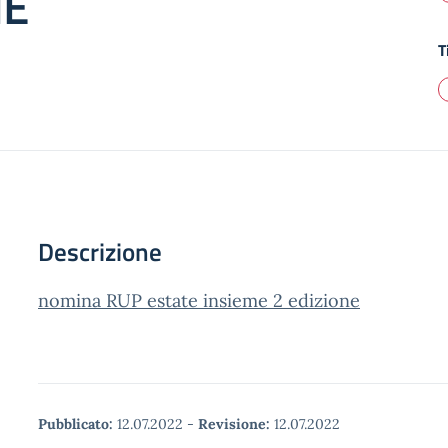
NE
T
Descrizione
nomina RUP estate insieme 2 edizione
Pubblicato:
12.07.2022
-
Revisione:
12.07.2022