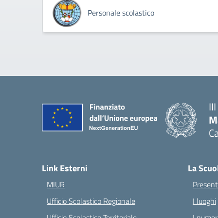
Personale scolastico
II
M
Ca
— 
Link Esterni
La Scuo
MIUR
Present
Ufficio Scolastico Regionale
I luoghi
Ufficio Scolastico Territoriale
I numeri