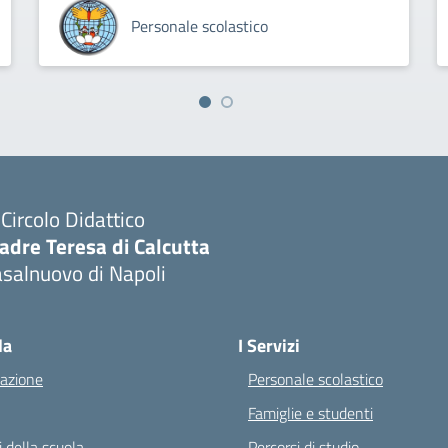
Personale scolastico
I Circolo Didattico
adre Teresa di Calcutta
salnuovo di Napoli
Visita la pagina iniziale della scuola
la
I Servizi
azione
Personale scolastico
Famiglie e studenti
 della scuola
Percorsi di studio