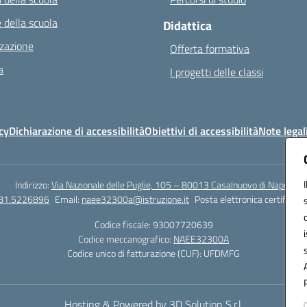
 della scuola
Didattica
zazione
Offerta formativa
a
I progetti delle classi
cy
Dichiarazione di accessibilità
Obiettivi di accessibilità
Note legal
Indirizzo:
Via Nazionale delle Puglie, 105 – 80013 Casalnuovo di Napoli
081.5226896
Email:
naee32300a@istruzione.it
Posta elettronica certificata
Codice fiscale: 93007720639
Codice meccanografico:
NAEE32300A
Codice unico di fatturazione (CUF): UFDMFG
Hosting & Powered by 3D Solution S.r.l.