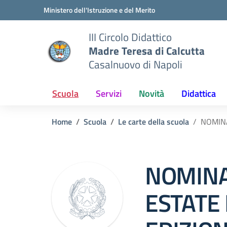
Vai ai contenuti
Vai al menu di navigazione
Vai al footer
Ministero dell'Istruzione e del Merito
III Circolo Didattico
Madre Teresa di Calcutta
Casalnuovo di Napoli
Scuola
Servizi
Novità
Didattica
Home
Scuola
Le carte della scuola
NOMINA
NOMINA 
ESTATE 